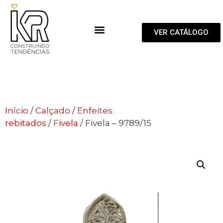
VER CATÁLOGO
Início
/
Calçado
/
Enfeites
rebitados
/
Fivela
/ Fivela – 9789/15