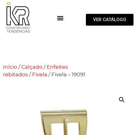
VER CATÁLOGO
Início
/
Calçado
/
Enfeites
rebitados
/
Fivela
/ Fivela – 19091