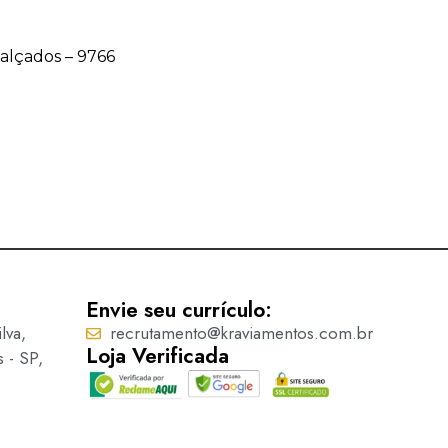
Calçados – 9766
Acessório para Calçados –
Ler mais
Envie seu currículo:
lva,
recrutamento@kraviamentos.com.br
Loja Verificada
s - SP,