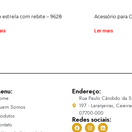
 estrela com rebite – 9628
Acessório para 
ais
Ler mais
enu:
Endereço:
ome
Rua Paulo Cândido da Si
197 - Laranjeiras, Caieira
uem Somos
07700-000
rodutos
Redes sociais:
ontato