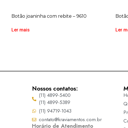
Botão joaninha com rebite – 9610
Botão
Ler mais
Ler m
Nossos contatos:
M
(11) 4899-5400
H
(11) 4899-5389
Q
(11) 94719-1043
P
contato@kraviamentos.com.br
C
Horário de Atendimento