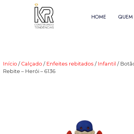
HOME
QUEM
Início
/
Calçado
/
Enfeites rebitados
/
Infantil
/ Botão
Rebite – Herói – 6136