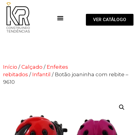
VER CATÁLOGO
Início
/
Calçado
/
Enfeites
rebitados
/
Infantil
/ Botão joaninha com rebite –
9610