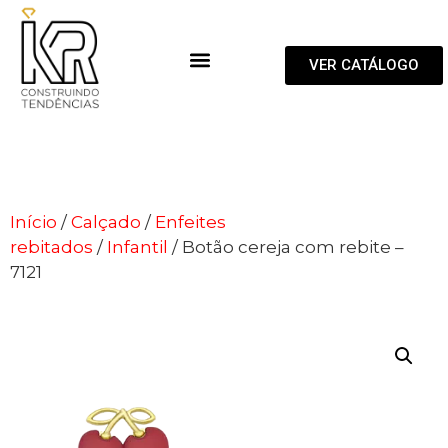
VER CATÁLOGO
Início
/
Calçado
/
Enfeites
rebitados
/
Infantil
/ Botão cereja com rebite –
7121