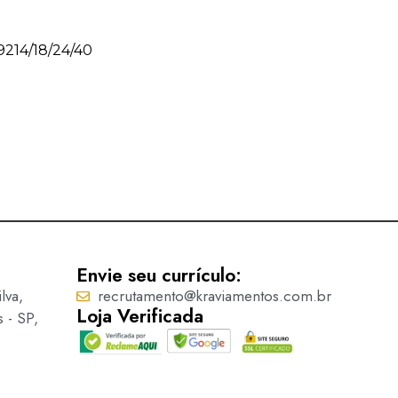
 9214/18/24/40
Botão quadrado 2 furos – 
Ler mais
Envie seu currículo:
lva,
recrutamento@kraviamentos.com.br
Loja Verificada
s - SP,