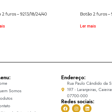
 2 furos – 9213/18/24/40
Botão 2 furos –
ais
Ler mais
enu:
Endereço:
ome
Rua Paulo Cândido da Si
197 - Laranjeiras, Caieira
uem Somos
07700-000
rodutos
Redes sociais:
ontato