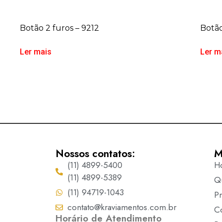
Botão 2 furos – 9212
Botão
Ler mais
Ler m
Nossos contatos:
M
(11) 4899-5400
H
(11) 4899-5389
Q
(11) 94719-1043
P
contato@kraviamentos.com.br
C
Horário de Atendimento