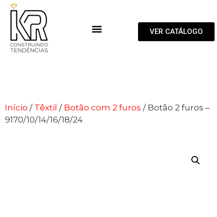
VER CATÁLOGO
Início
/
Têxtil
/
Botão com 2 furos
/ Botão 2 furos –
9170/10/14/16/18/24