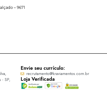
Calçado – 9671
Acessório para Calçado – 9
Ler mais
Envie seu currículo:
lva,
recrutamento@kraviamentos.com.br
Loja Verificada
s - SP,