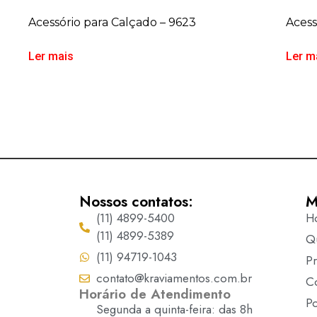
Acessório para Calçado – 9623
Acess
Ler mais
Ler m
Nossos contatos:
M
(11) 4899-5400
H
(11) 4899-5389
Q
(11) 94719-1043
P
contato@kraviamentos.com.br
C
Horário de Atendimento
Po
Segunda a quinta-feira: das 8h