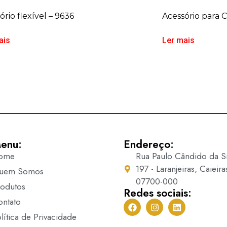
ório flexível – 9636
Acessório para 
ais
Ler mais
enu:
Endereço:
ome
Rua Paulo Cândido da Si
197 - Laranjeiras, Caieira
uem Somos
07700-000
rodutos
Redes sociais:
ontato
lítica de Privacidade