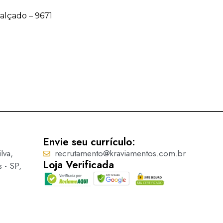
Calçado – 9671
Acessório para Calçado – 9
Ler mais
Envie seu currículo:
lva,
recrutamento@kraviamentos.com.br
Loja Verificada
s - SP,