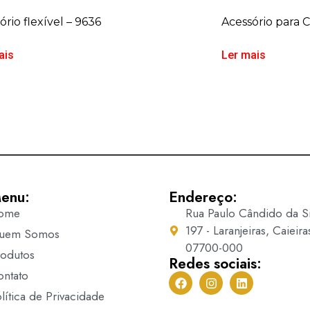
ório flexível – 9636
Acessório para 
ais
Ler mais
enu:
Endereço:
ome
Rua Paulo Cândido da Si
197 - Laranjeiras, Caieira
uem Somos
07700-000
rodutos
Redes sociais:
ontato
lítica de Privacidade