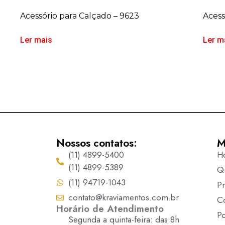
Acessório para Calçado – 9623
Acess
Ler mais
Ler m
Nossos contatos:
M
(11) 4899-5400
H
(11) 4899-5389
Q
(11) 94719-1043
P
contato@kraviamentos.com.br
C
Horário de Atendimento
Po
Segunda a quinta-feira: das 8h