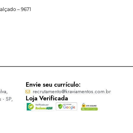
Calçado – 9671
Acessório para Calçado – 9
Ler mais
Envie seu currículo:
lva,
recrutamento@kraviamentos.com.br
Loja Verificada
s - SP,