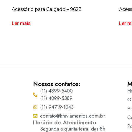
Acessório para Calçado – 9623
Acess
Ler mais
Ler m
Nossos contatos:
M
(11) 4899-5400
H
(11) 4899-5389
Q
(11) 94719-1043
P
contato@kraviamentos.com.br
C
Horário de Atendimento
Po
Segunda a quinta-feira: das 8h