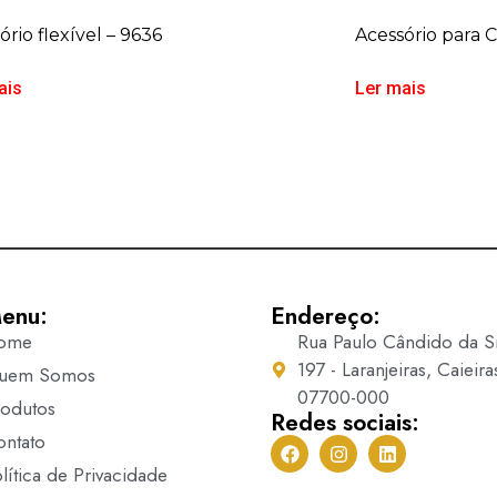
ório flexível – 9636
Acessório para 
ais
Ler mais
enu:
Endereço:
ome
Rua Paulo Cândido da Si
197 - Laranjeiras, Caieira
uem Somos
07700-000
rodutos
Redes sociais:
ontato
lítica de Privacidade