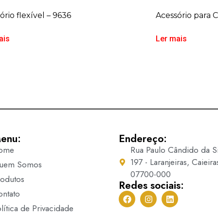
ório flexível – 9636
Acessório para 
ais
Ler mais
enu:
Endereço:
ome
Rua Paulo Cândido da Si
197 - Laranjeiras, Caieira
uem Somos
07700-000
rodutos
Redes sociais:
ontato
lítica de Privacidade