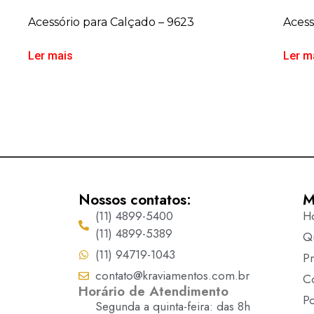
Acessório para Calçado – 9623
Acess
Ler mais
Ler m
Nossos contatos:
M
(11) 4899-5400
H
(11) 4899-5389
Q
(11) 94719-1043
P
contato@kraviamentos.com.br
C
Horário de Atendimento
Po
Segunda a quinta-feira: das 8h