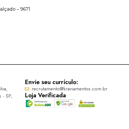
Calçado – 9671
Acessório para Calçado – 9
Ler mais
Envie seu currículo:
lva,
recrutamento@kraviamentos.com.br
Loja Verificada
s - SP,