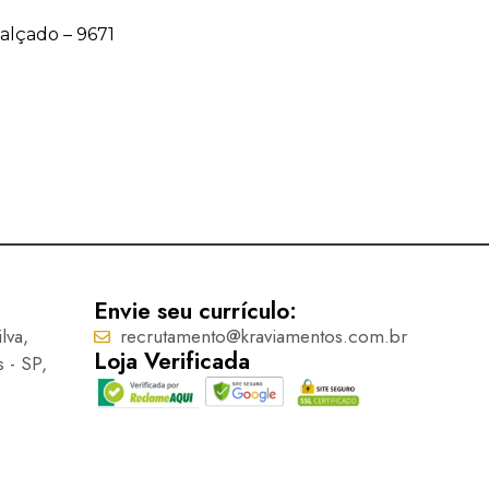
Calçado – 9671
Acessório para Calçado – 9
Ler mais
Envie seu currículo:
lva,
recrutamento@kraviamentos.com.br
Loja Verificada
s - SP,