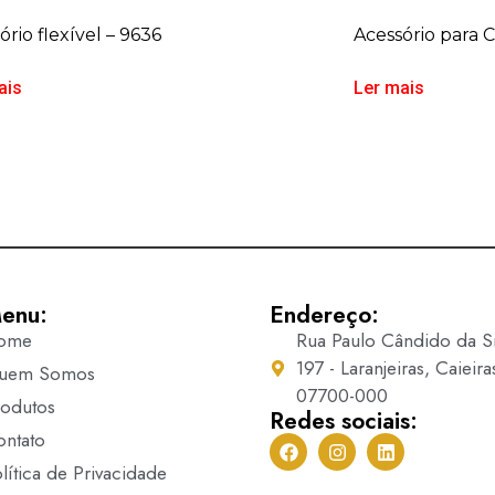
ório flexível – 9636
Acessório para 
ais
Ler mais
enu:
Endereço:
ome
Rua Paulo Cândido da Si
197 - Laranjeiras, Caieira
uem Somos
07700-000
rodutos
Redes sociais:
ontato
lítica de Privacidade