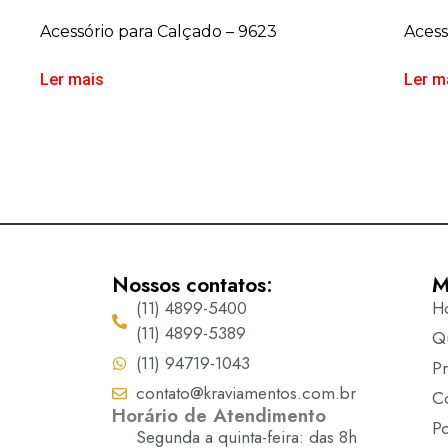
Acessório para Calçado – 9623
Acess
Ler mais
Ler m
Nossos contatos:
M
(11) 4899-5400
H
(11) 4899-5389
Q
(11) 94719-1043
P
contato@kraviamentos.com.br
C
Horário de Atendimento
Po
Segunda a quinta-feira: das 8h