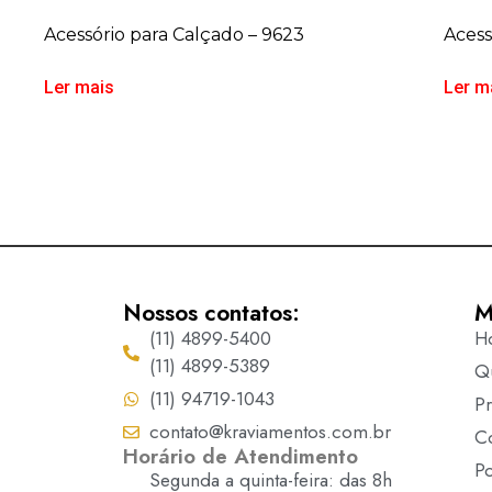
Acessório para Calçado – 9623
Acess
Ler mais
Ler m
Nossos contatos:
M
(11) 4899-5400
H
(11) 4899-5389
Q
(11) 94719-1043
P
contato@kraviamentos.com.br
C
Horário de Atendimento
Po
Segunda a quinta-feira: das 8h