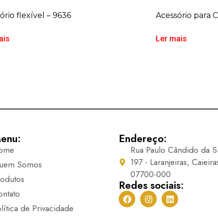
ório flexível – 9636
Acessório para 
ais
Ler mais
enu:
Endereço:
ome
Rua Paulo Cândido da Si
197 - Laranjeiras, Caieira
uem Somos
07700-000
rodutos
Redes sociais:
ontato
lítica de Privacidade