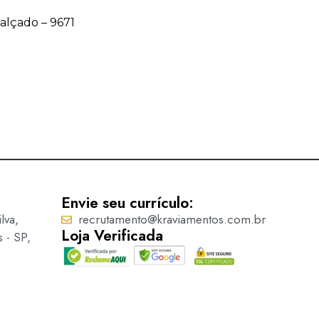
Calçado – 9671
Acessório para Calçado – 9
Ler mais
Envie seu currículo:
lva,
recrutamento@kraviamentos.com.br
Loja Verificada
s - SP,