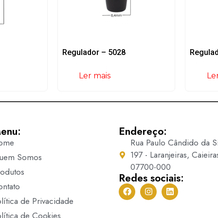
Regulador – 5028
Regulad
Ler mais
Le
enu:
Endereço:
ome
Rua Paulo Cândido da Si
197 - Laranjeiras, Caieira
uem Somos
07700-000
rodutos
Redes sociais:
ontato
lítica de Privacidade
lítica de Cookies