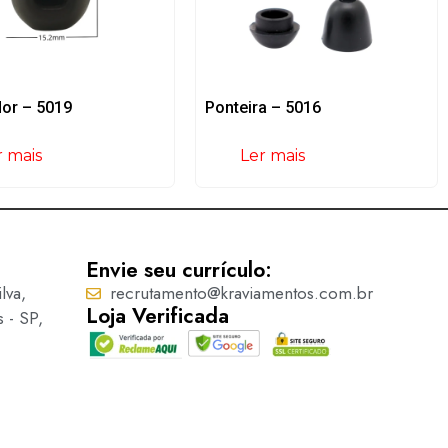
or – 5019
Ponteira – 5016
r mais
Ler mais
Envie seu currículo:
lva,
recrutamento@kraviamentos.com.br
Loja Verificada
s - SP,