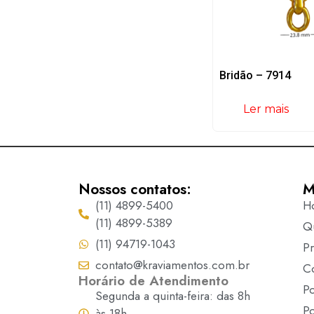
Bridão – 7914
Ler mais
Nossos contatos:
M
(11) 4899-5400
H
(11) 4899-5389
Q
(11) 94719-1043
P
contato@kraviamentos.com.br
C
Horário de Atendimento
Po
Segunda a quinta-feira: das 8h
Po
às 18h