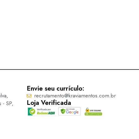
Ponteira – 5016
Ler mais
Envie seu currículo:
lva,
recrutamento@kraviamentos.com.br
Loja Verificada
s - SP,