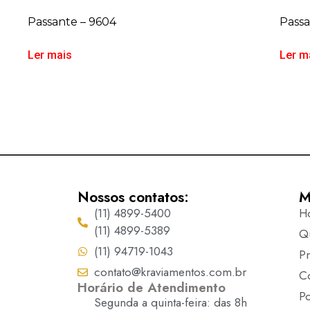
Passante – 9604
Passa
Ler mais
Ler m
Nossos contatos:
M
(11) 4899-5400
H
(11) 4899-5389
Q
(11) 94719-1043
P
contato@kraviamentos.com.br
C
Horário de Atendimento
Po
Segunda a quinta-feira: das 8h