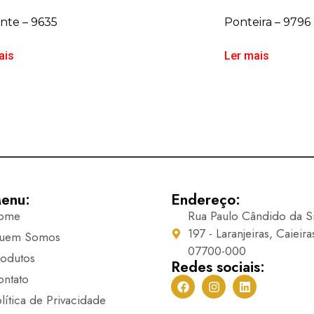
nte – 9635
Ponteira – 9796
ais
Ler mais
enu:
Endereço:
ome
Rua Paulo Cândido da Si
197 - Laranjeiras, Caieira
uem Somos
07700-000
rodutos
Redes sociais:
ontato
lítica de Privacidade