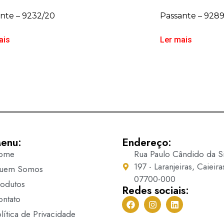
nte – 9232/20
Passante – 928
ais
Ler mais
enu:
Endereço:
ome
Rua Paulo Cândido da Si
197 - Laranjeiras, Caieira
uem Somos
07700-000
rodutos
Redes sociais:
ontato
lítica de Privacidade