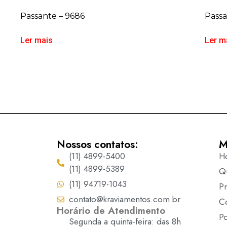
Passante – 9686
Passa
Ler mais
Ler m
Nossos contatos:
M
(11) 4899-5400
H
(11) 4899-5389
Q
(11) 94719-1043
P
contato@kraviamentos.com.br
C
Horário de Atendimento
Po
Segunda a quinta-feira: das 8h