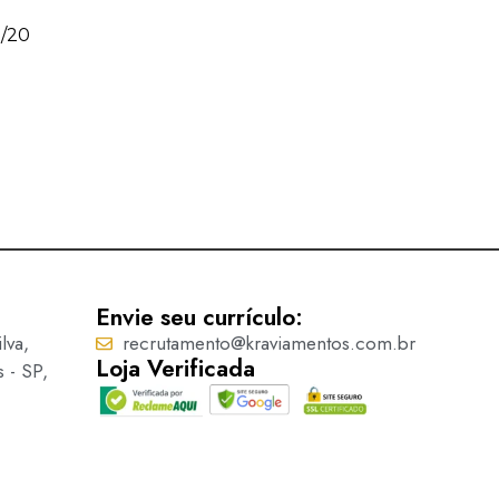
9/20
Passante – 9233
Ler mais
Envie seu currículo:
lva,
recrutamento@kraviamentos.com.br
Loja Verificada
s - SP,