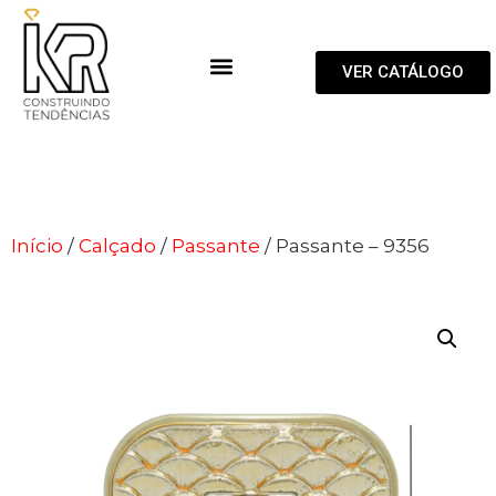
VER CATÁLOGO
Início
/
Calçado
/
Passante
/ Passante – 9356