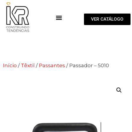
VER CATÁLOGO
Início
/
Têxtil
/
Passantes
/ Passador – 5010