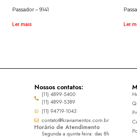
Passador – 9141
Passa
Ler mais
Ler m
Nossos contatos:
M
(11) 4899-5400
H
(11) 4899-5389
Q
(11) 94719-1043
P
contato@kraviamentos.com.br
C
Horário de Atendimento
Po
Segunda a quinta-feira: das 8h