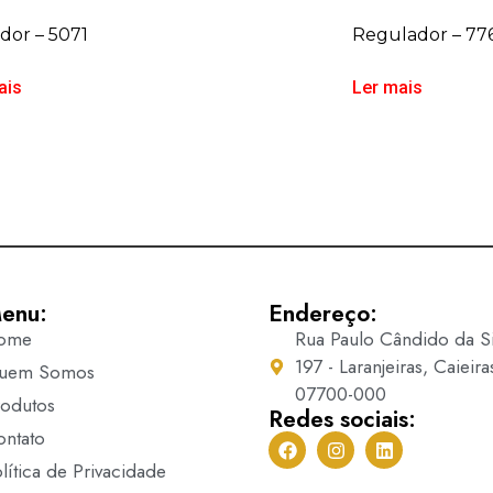
dor – 5071
Regulador – 776
ais
Ler mais
enu:
Endereço:
ome
Rua Paulo Cândido da Si
197 - Laranjeiras, Caieira
uem Somos
07700-000
rodutos
Redes sociais:
ontato
lítica de Privacidade