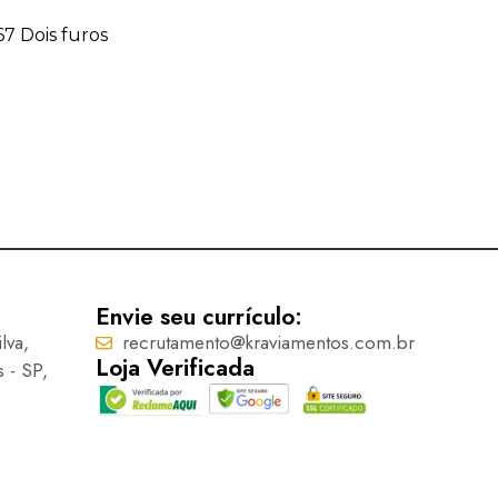
7 Dois furos
Regulador 9909 c/ Dois fu
Ler mais
Envie seu currículo:
lva,
recrutamento@kraviamentos.com.br
Loja Verificada
s - SP,