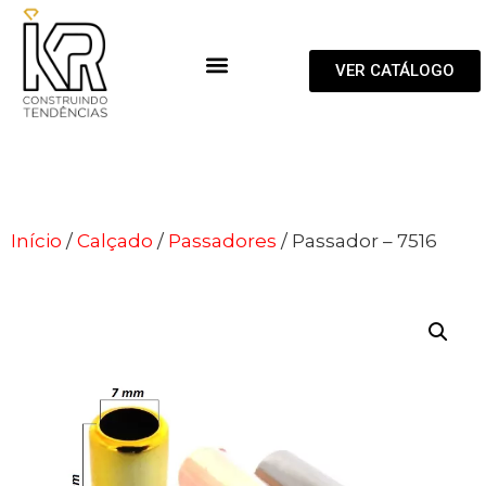
VER CATÁLOGO
Início
/
Calçado
/
Passadores
/ Passador – 7516