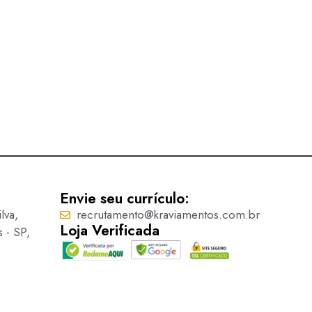
Ilhós – 9134/30/40
Ler mais
Envie seu currículo:
lva,
recrutamento@kraviamentos.com.br
Loja Verificada
s - SP,