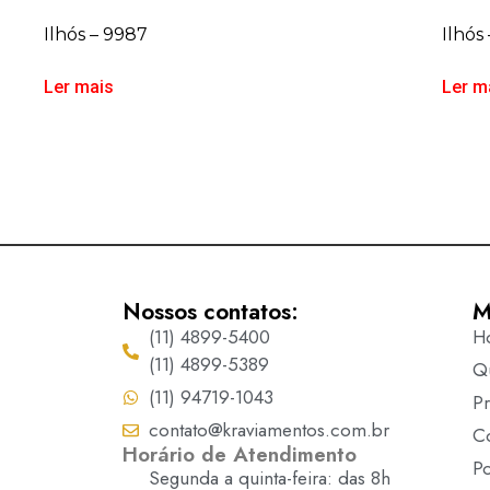
Ilhós – 9987
Ilhós
Ler mais
Ler m
Nossos contatos:
M
(11) 4899-5400
H
(11) 4899-5389
Q
(11) 94719-1043
P
contato@kraviamentos.com.br
C
Horário de Atendimento
Po
Segunda a quinta-feira: das 8h