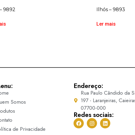
 – 9892
Ilhós – 9893
ais
Ler mais
enu:
Endereço:
ome
Rua Paulo Cândido da Si
197 - Laranjeiras, Caieira
uem Somos
07700-000
rodutos
Redes sociais:
ontato
lítica de Privacidade