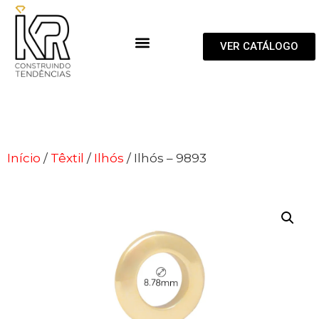
VER CATÁLOGO
Início
/
Têxtil
/
Ilhós
/ Ilhós – 9893