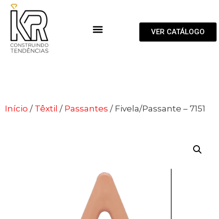
VER CATÁLOGO
Início
/
Têxtil
/
Passantes
/ Fivela/Passante – 7151