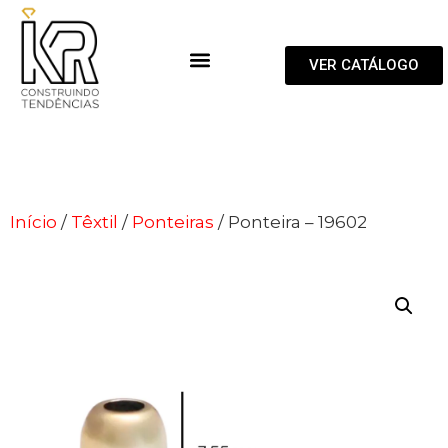
VER CATÁLOGO
Início
/
Têxtil
/
Ponteiras
/ Ponteira – 19602