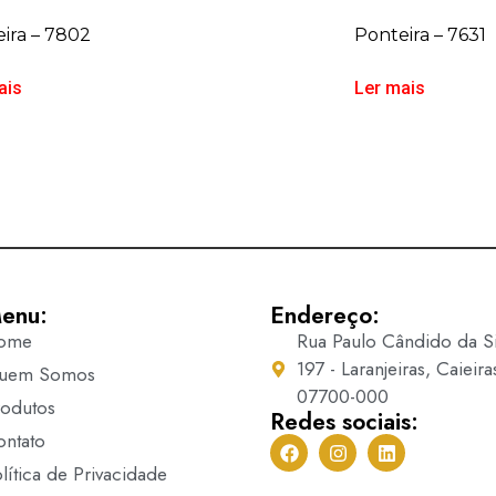
ira – 7802
Ponteira – 7631
ais
Ler mais
enu:
Endereço:
ome
Rua Paulo Cândido da Si
197 - Laranjeiras, Caieira
uem Somos
07700-000
rodutos
Redes sociais:
ontato
lítica de Privacidade