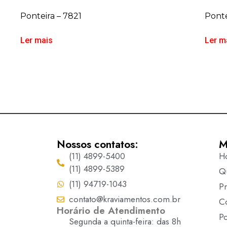
Ponteira – 7821
Ponte
Ler mais
Ler m
Nossos contatos:
M
(11) 4899-5400
H
(11) 4899-5389
Q
(11) 94719-1043
P
contato@kraviamentos.com.br
C
Horário de Atendimento
Po
Segunda a quinta-feira: das 8h