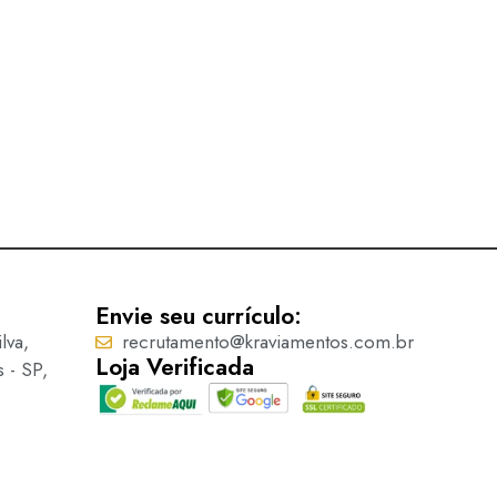
Ponteira – 7919
Ler mais
Envie seu currículo:
lva,
recrutamento@kraviamentos.com.br
Loja Verificada
s - SP,