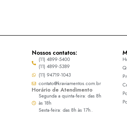
Nossos contatos:
M
(11) 4899-5400
H
(11) 4899-5389
Q
(11) 94719-1043
P
contato@kraviamentos.com.br
C
Horário de Atendimento
Po
Segunda a quinta-feira: das 8h
Po
às 18h
Sexta-feira: das 8h às 17h..