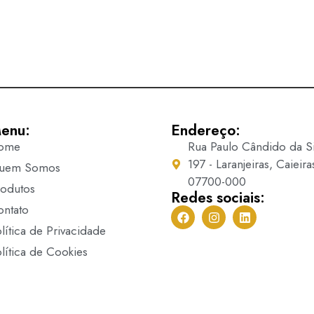
enu:
Endereço:
ome
Rua Paulo Cândido da Si
197 - Laranjeiras, Caieira
uem Somos
07700-000
rodutos
Redes sociais:
ontato
lítica de Privacidade
lítica de Cookies