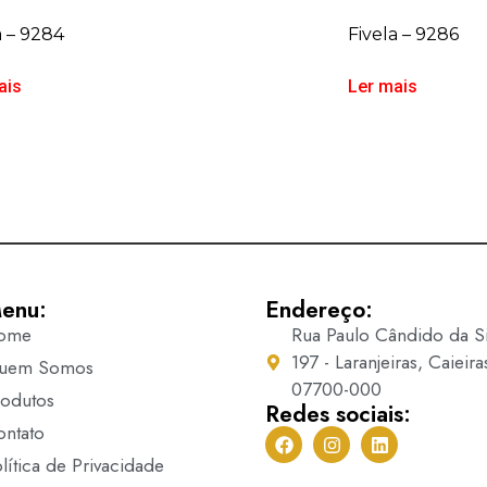
a – 9284
Fivela – 9286
ais
Ler mais
enu:
Endereço:
ome
Rua Paulo Cândido da Si
197 - Laranjeiras, Caieira
uem Somos
07700-000
rodutos
Redes sociais:
ontato
lítica de Privacidade