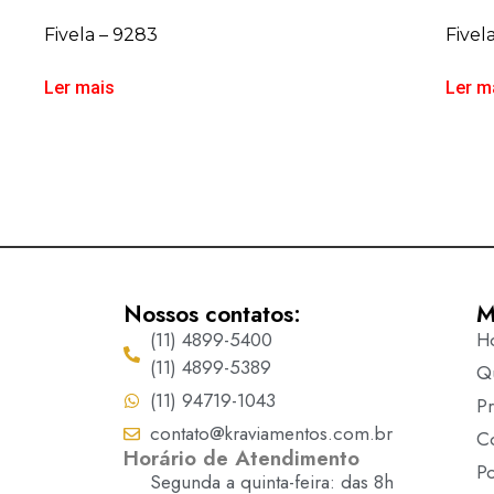
Fivela – 9283
Fivel
Ler mais
Ler m
Nossos contatos:
M
(11) 4899-5400
H
(11) 4899-5389
Q
(11) 94719-1043
P
contato@kraviamentos.com.br
C
Horário de Atendimento
Po
Segunda a quinta-feira: das 8h