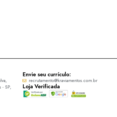
Fivela – 9299
Ler mais
Envie seu currículo:
lva,
recrutamento@kraviamentos.com.br
Loja Verificada
s - SP,