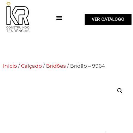
VER CATÁLOGO
Início
/
Calçado
/
Bridões
/ Bridão – 9964