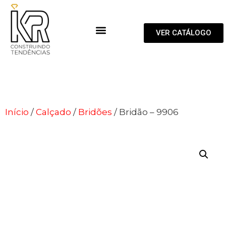
VER CATÁLOGO
Início
/
Calçado
/
Bridões
/ Bridão – 9906