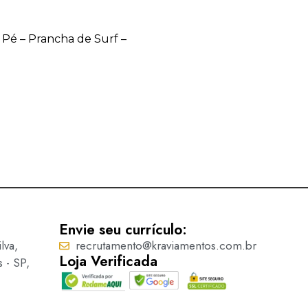
/ Pé – Prancha de Surf –
Botão Infantil c/ Pé – Cora
Ler mais
Envie seu currículo:
lva,
recrutamento@kraviamentos.com.br
Loja Verificada
s - SP,