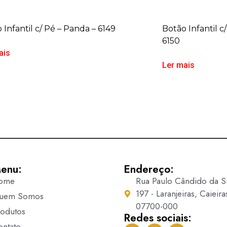
 Infantil c/ Pé – Panda – 6149
Botão Infantil c
6150
ais
Ler mais
enu:
Endereço:
ome
Rua Paulo Cândido da Si
197 - Laranjeiras, Caieira
uem Somos
07700-000
rodutos
Redes sociais:
ontato