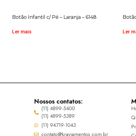
Botão Infantil c/ Pé – Laranja – 6148
Botão
Ler mais
Ler m
Nossos contatos:
M
(11) 4899-5400
H
(11) 4899-5389
Q
(11) 94719-1043
P
contato@kraviamentos.com.br
C