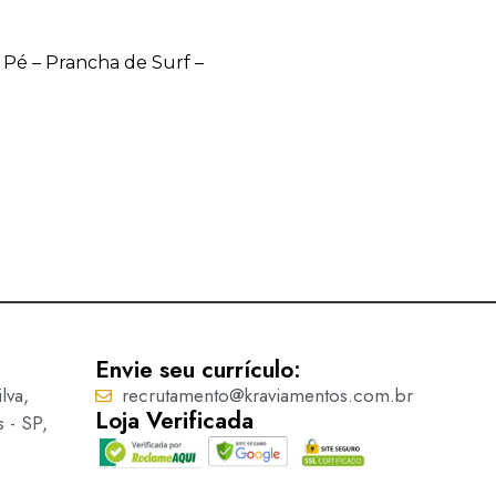
/ Pé – Prancha de Surf –
Botão Infantil c/ Pé – Cora
Ler mais
Envie seu currículo:
lva,
recrutamento@kraviamentos.com.br
Loja Verificada
s - SP,