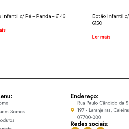
 Infantil c/ Pé – Panda – 6149
Botão Infantil c
6150
ais
Ler mais
enu:
Endereço:
ome
Rua Paulo Cândido da Si
197 - Laranjeiras, Caieira
uem Somos
07700-000
rodutos
Redes sociais:
ontato