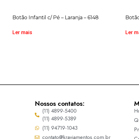
Botão Infantil c/ Pé – Laranja – 6148
Botão
Ler mais
Ler m
Nossos contatos:
M
(11) 4899-5400
H
(11) 4899-5389
Q
(11) 94719-1043
P
contato@kraviamentos.com.br
C