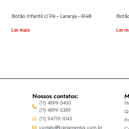
Botão Infantil c/ Pé – Laranja – 6148
Botão
Ler mais
Ler m
Nossos contatos:
M
(11) 4899-5400
H
(11) 4899-5389
Q
(11) 94719-1043
P
contato@kraviamentos.com.br
C