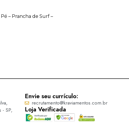
/ Pé – Prancha de Surf –
Botão Infantil c/ Pé – Cora
Ler mais
Envie seu currículo:
lva,
recrutamento@kraviamentos.com.br
Loja Verificada
s - SP,