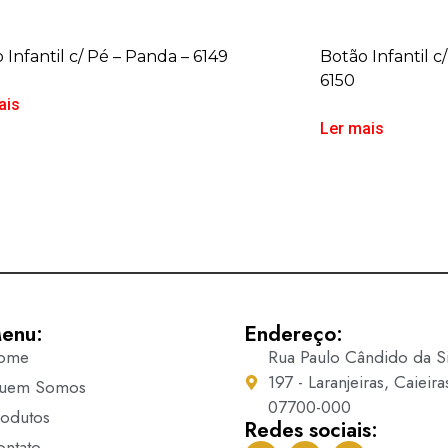
 Infantil c/ Pé – Panda – 6149
Botão Infantil c
6150
ais
Ler mais
enu:
Endereço:
ome
Rua Paulo Cândido da Si
197 - Laranjeiras, Caieira
uem Somos
07700-000
rodutos
Redes sociais:
ontato