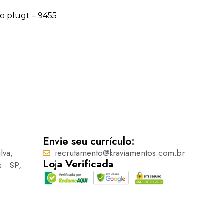
o plugt – 9455
Plugt – 7810
Ler mais
Envie seu currículo:
lva,
recrutamento@kraviamentos.com.br
Loja Verificada
s - SP,