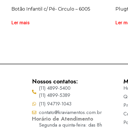
Botão Infantil c/ Pé- Circulo – 6005
Plugt
Ler mais
Ler m
Nossos contatos:
M
(11) 4899-5400
H
(11) 4899-5389
Q
(11) 94719-1043
P
contato@kraviamentos.com.br
C
Horário de Atendimento
Po
Segunda a quinta-feira: das 8h