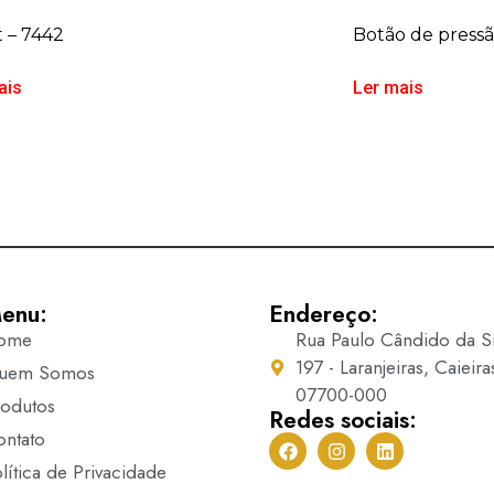
 – 7442
Botão de pressã
ais
Ler mais
enu:
Endereço:
ome
Rua Paulo Cândido da Si
197 - Laranjeiras, Caieira
uem Somos
07700-000
rodutos
Redes sociais:
ontato
lítica de Privacidade