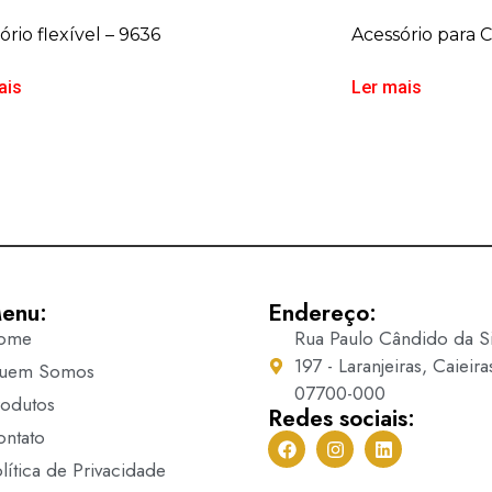
ório flexível – 9636
Acessório para 
ais
Ler mais
enu:
Endereço:
ome
Rua Paulo Cândido da Si
197 - Laranjeiras, Caieira
uem Somos
07700-000
rodutos
Redes sociais:
ontato
lítica de Privacidade