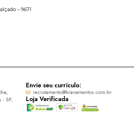
Calçado – 9671
Acessório para Calçado – 9
Ler mais
Envie seu currículo:
lva,
recrutamento@kraviamentos.com.br
Loja Verificada
s - SP,