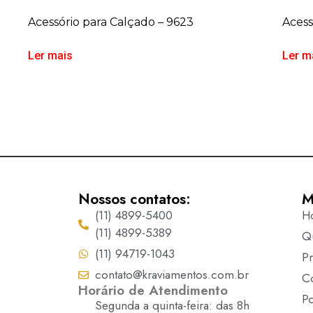
Acessório para Calçado – 9623
Acess
Ler mais
Ler m
Nossos contatos:
M
(11) 4899-5400
H
(11) 4899-5389
Q
(11) 94719-1043
P
contato@kraviamentos.com.br
C
Horário de Atendimento
Po
Segunda a quinta-feira: das 8h